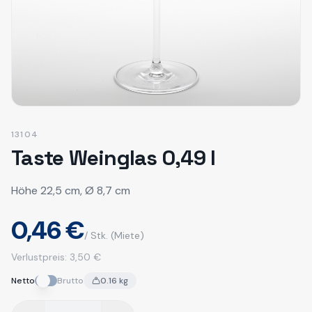
13104
Taste Weinglas 0,49 l
Höhe 22,5 cm, Ø 8,7 cm
0,46 €
/ Stk.
(Miete)
Verlustpreis:
3,50 €
Netto
Brutto
0.16
kg