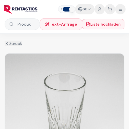
Zum Inhalt springen
DE
P
F
Text-Anfrage
Liste hochladen
Produkte suchen
Zurück