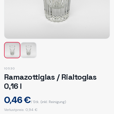
10530
Ramazottiglas / Rialtoglas
0,16 l
0,46 €
/ Stk.
(inkl. Reinigung)
Verlustpreis:
0,94 €