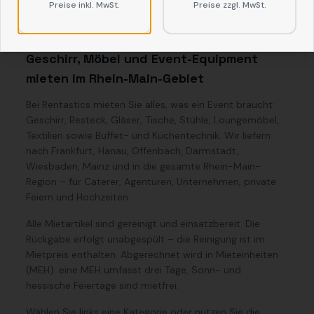
Preise inkl. MwSt.
Preise zzgl. MwSt.
Geschirr, Möbel und Event-Equipment
mieten im Rhein-Main-Gebiet
Bei Rentastics mieten Sie alles, was ein Event braucht:
Geschirr, Besteck, Gläser, Tische, Stühle, Loungemöbel,
Textilien sowie Buffet- und Küchentechnik. Wir liefern
nach Frankfurt, Hanau, Offenbach, Darmstadt,
Wiesbaden, Mainz und in die gesamte Rhein-Main-
Region – für Caterer, Agenturen, Unternehmen, private
Feiern und Hochzeiten.
Alle Mietartikel sind gereinigt und einsatzbereit. Die
Rückgabe erfolgt unabgespült – die Reinigung ist im
Mietpreis enthalten. Abgerechnet wird in Mieteinheiten
(MEH): eine MEH umfasst drei Tage, Sonn- und
hessische Feiertage sind mietfrei.
Wählen Sie links eine Kategorie oder nutzen Sie die