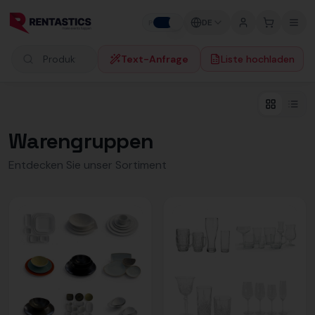
Zum Inhalt springen
DE
P
F
Text-Anfrage
Liste hochladen
Produkte suchen
Warengruppen
Entdecken Sie unser Sortiment