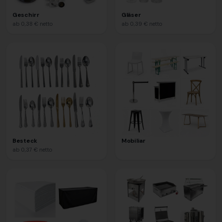
Geschirr
Gläser
ab
0,38 €
netto
ab
0,39 €
netto
Besteck
Mobiliar
ab
0,37 €
netto