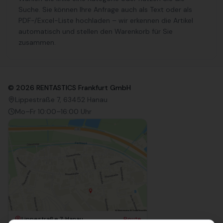
Suche. Sie können Ihre Anfrage auch als Text oder als
PDF-/Excel-Liste hochladen – wir erkennen die Artikel
automatisch und stellen den Warenkorb für Sie
zusammen.
©
2026
RENTASTICS Frankfurt GmbH
Lippestraße 7, 63452 Hanau
Mo–Fr 10:00–16:00 Uhr
Lippestraße 7, Hanau
Route