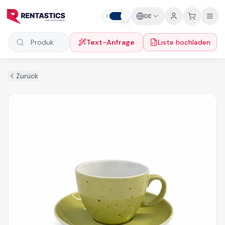
Zum Inhalt springen
DE
P
F
Text-Anfrage
Liste hochladen
Produkte suchen
Zurück