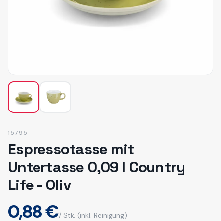
15795
Espressotasse mit
Untertasse 0,09 l Country
Life - Oliv
0,88 €
/ Stk.
(inkl. Reinigung)