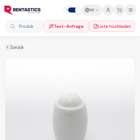
Zum Inhalt springen
DE
P
F
Text-Anfrage
Liste hochladen
Produkte suchen
Zurück