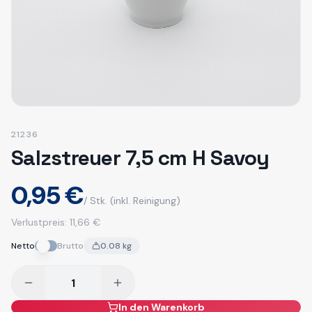
21236
Salzstreuer 7,5 cm H Savoy
0,95 €
/ Stk.
(inkl. Reinigung)
Verlustpreis:
11,66 €
Netto
Brutto
0.08
kg
In den Warenkorb