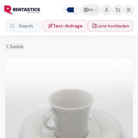
Zum Inhalt springen
EN
P
B
Text-Anfrage
Liste hochladen
Search products
Zurück