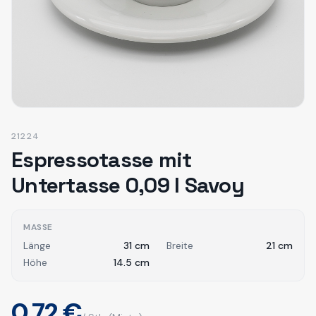
21224
Espressotasse mit
Untertasse 0,09 l Savoy
MASSE
Länge
31
cm
Breite
21
cm
Höhe
14.5
cm
0,72 €