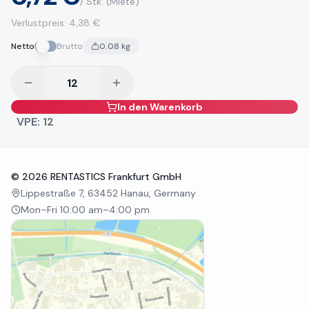
/ Stk.
(Miete)
Verlustpreis:
4,38 €
Netto
Brutto
0.08
kg
In den Warenkorb
VPE:
12
©
2026
RENTASTICS Frankfurt GmbH
Lippestraße 7, 63452 Hanau, Germany
Mon–Fri 10:00 am–4:00 pm