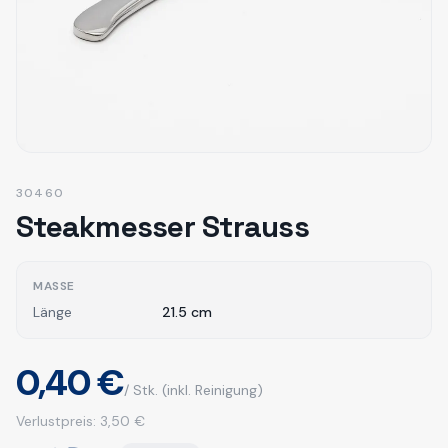
30460
Steakmesser Strauss
MASSE
Länge
21.5
cm
0,40 €
/ Stk.
(inkl. Reinigung)
Verlustpreis:
3,50 €