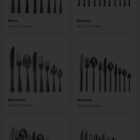
Strauss
Basic
ab
0,38 €
netto
ab
0,37 €
netto
Baccarat
Ventura
ab
0,38 €
netto
ab
0,42 €
netto