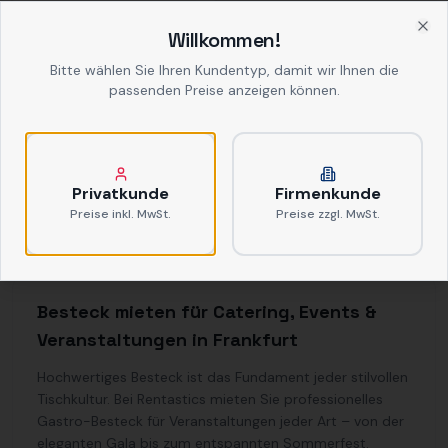
Willkommen!
Clo
Bitte wählen Sie Ihren Kundentyp, damit wir Ihnen die
passenden Preise anzeigen können.
Anleger
Privatkunde
Firmenkunde
ab
0,50 €
netto
Preise inkl. MwSt.
Preise zzgl. MwSt.
Besteck mieten für Catering, Events &
Veranstaltungen in Frankfurt
Hochwertiges Besteck ist das Fundament jeder stilvollen
Tischkultur. Bei Rentastics mieten Sie professionelles
Gastro-Besteck für Veranstaltungen jeder Art – von der
eleganten Gala bis zum entspannten Sommerfest.