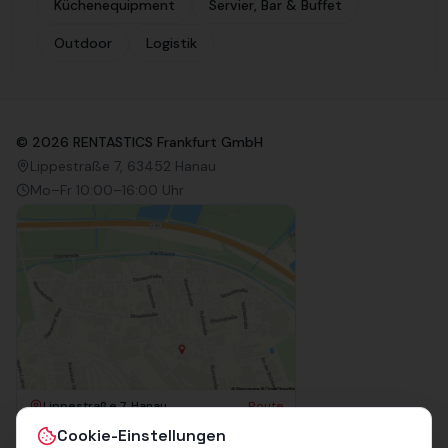
Küchenequipment
Servier, Bar & Buffet
Outdoor
Logistik
©
2026
RENTASTICS Frankfurt GmbH
Lippestraße 7, 63452 Hanau
Mo–Fr 10:00–16:00 Uhr
Lippestraße 7, Hanau
Route
Impressum
Cookie-Einstellungen