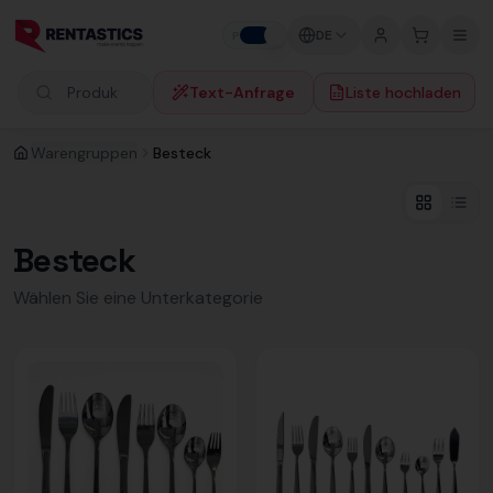
Zum Inhalt springen
DE
P
F
Text-Anfrage
Liste hochladen
Produkte suchen
Warengruppen
Besteck
Besteck
Wählen Sie eine Unterkategorie