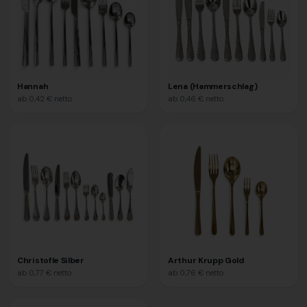
Hannah
Lena (Hammerschlag)
ab
0,42 €
netto
ab
0,46 €
netto
Christofle Silber
Arthur Krupp Gold
ab
0,77 €
netto
ab
0,76 €
netto