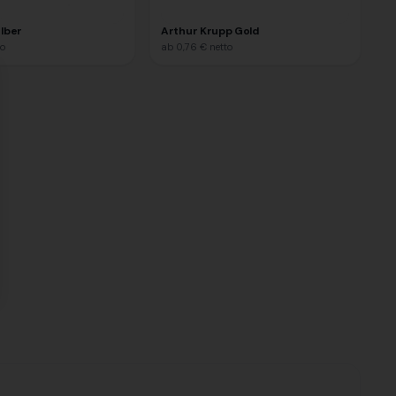
ilber
Arthur Krupp Gold
to
ab
0,76 €
netto
se