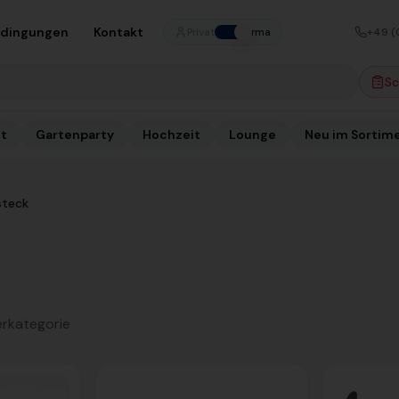
edingungen
Kontakt
+49 (
Privat
Firma
Sc
t
Gartenparty
Hochzeit
Lounge
Neu im Sortim
steck
erkategorie