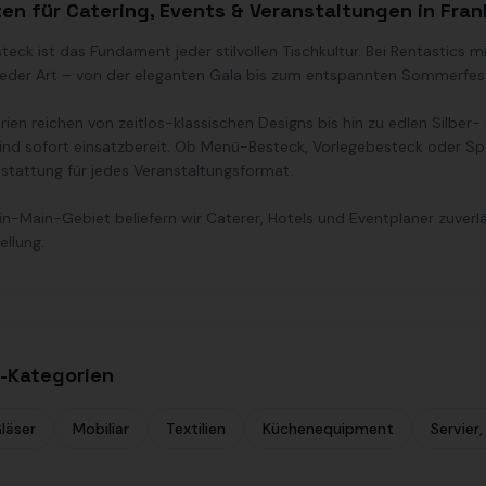
en für Catering, Events & Veranstaltungen in Fran
eck ist das Fundament jeder stilvollen Tischkultur. Bei Rentastics m
jeder Art – von der eleganten Gala bis zum entspannten Sommerfes
ien reichen von zeitlos-klassischen Designs bis hin zu edlen Silber-
sind sofort einsatzbereit. Ob Menü-Besteck, Vorlegebesteck oder Spe
stattung für jedes Veranstaltungsformat.
ein-Main-Gebiet beliefern wir Caterer, Hotels und Eventplaner zuverl
llung.
-Kategorien
läser
Mobiliar
Textilien
Küchenequipment
Servier,