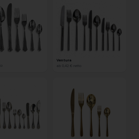
Ventura
to
ab
0,42 €
netto