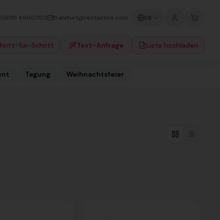
0)6181 4900750
frankfurt@rentastics.com
DE
hritt-für-Schritt
Text-Anfrage
Liste hochladen
ent
Tagung
Weihnachtsfeier