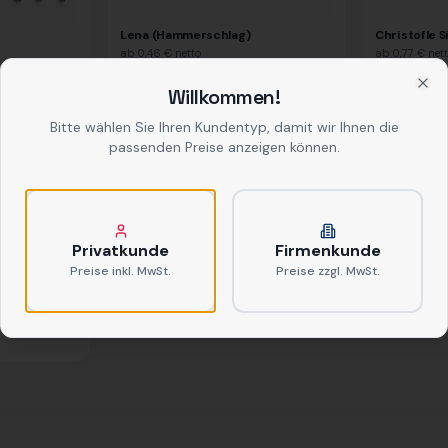
Lena (Hammerschlag)
Christofle S
ab
0,46 €
netto
ab
0,77 €
net
Willkommen!
Clo
Bitte wählen Sie Ihren Kundentyp, damit wir Ihnen die
passenden Preise anzeigen können.
Privatkunde
Firmenkunde
Preise inkl. MwSt.
Preise zzgl. MwSt.