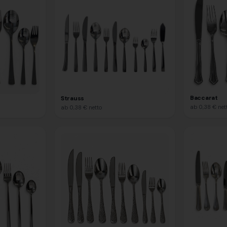
Baccarat
Strauss
ab
0,38 €
net
ab
0,38 €
netto