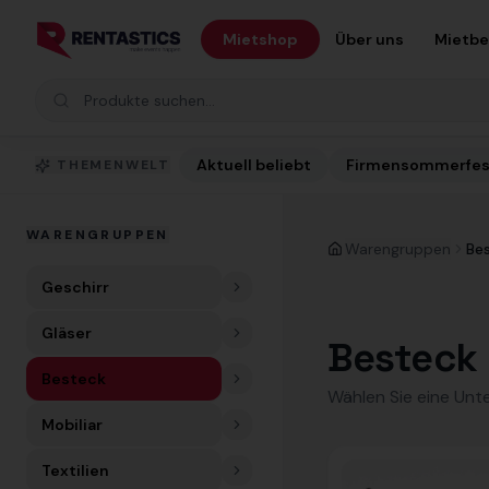
Zum Inhalt springen
Mietshop
Über uns
Mietb
Produkte suchen
Aktuell beliebt
Firmensommerfes
THEMENWELT
WARENGRUPPEN
Warengruppen
Be
Geschirr
Gläser
Besteck
Besteck
Wählen Sie eine Unt
Mobiliar
Textilien