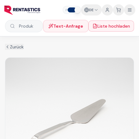
Zum Inhalt springen
DE
P
F
Text-Anfrage
Liste hochladen
Produkte suchen
Zurück