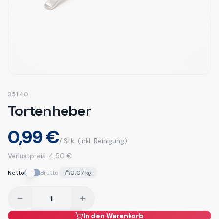
35140
Tortenheber
0,99 €
/ Stk.
(inkl. Reinigung)
Verlustpreis:
4,50 €
Netto
Brutto
0.07
kg
In den Warenkorb