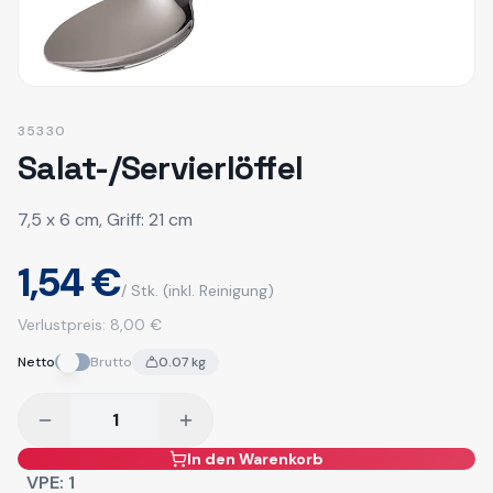
35330
Salat-/Servierlöffel
7,5 x 6 cm, Griff: 21 cm
1,54 €
/ Stk.
(inkl. Reinigung)
Verlustpreis:
8,00 €
Netto
Brutto
0.07
kg
In den Warenkorb
VPE:
1