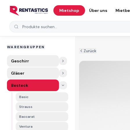
Zum Inhalt springen
Mietshop
Über uns
Mietb
Produkte suchen
WARENGRUPPEN
Zurück
Geschirr
Gläser
Besteck
Basic
Strauss
Baccarat
Ventura