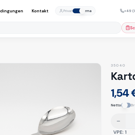
edingungen
Kontakt
+49 (
Privat
Firma
Sc
35040
Kart
1,54 
Netto
Br
VPE:
1