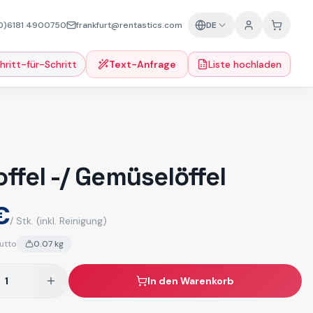
0)6181 4900750
frankfurt@rentastics.com
DE
hritt-für-Schritt
Text-Anfrage
Liste hochladen
offel -/ Gemüselöffel
€
/ Stk.
(inkl. Reinigung)
utto
0.07
kg
In den Warenkorb