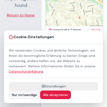
found
Return to Home
Lippestraße 7, Hanau
Route
Impressum
Cookie-Einstellungen
AGB
Datenschutz
Wir verwenden Cookies und ähnliche Technologien, um
Barrierefreiheit
Kontakt
Ihnen die bestmögliche Erfahrung zu bieten. Einige sind
Mietbedingungen
notwendig, andere helfen uns, die Website zu
Cookie-Einstellungen
verbessern. Weitere Informationen finden Sie in unserer
Über uns
Datenschutzerklärung
.
Geschäftskunden / B2B
Sponsoring
Downloads
Einstellungen
Preisliste (PDF)
Nur notwendige
Alle akzeptieren
Barrierefrei nach WCAG 2.1 AA