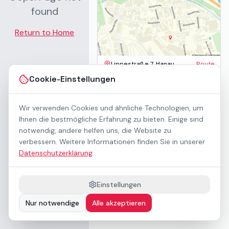
found
Return to Home
Lippestraße 7, Hanau
Route
Impressum
Cookie-Einstellungen
AGB
Datenschutz
Wir verwenden Cookies und ähnliche Technologien, um
Barrierefreiheit
Kontakt
Ihnen die bestmögliche Erfahrung zu bieten. Einige sind
Mietbedingungen
notwendig, andere helfen uns, die Website zu
Cookie-Einstellungen
verbessern. Weitere Informationen finden Sie in unserer
Über uns
Datenschutzerklärung
.
Geschäftskunden / B2B
Sponsoring
Downloads
Einstellungen
Preisliste (PDF)
Nur notwendige
Alle akzeptieren
Barrierefrei nach WCAG 2.1 AA