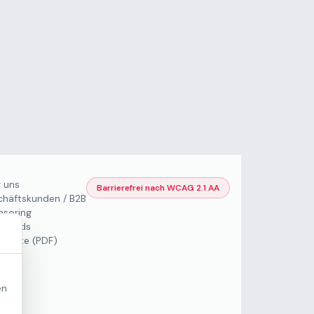
 uns
Barrierefrei nach WCAG 2.1 AA
häftskunden / B2B
soring
nloads
eisliste (PDF)
en