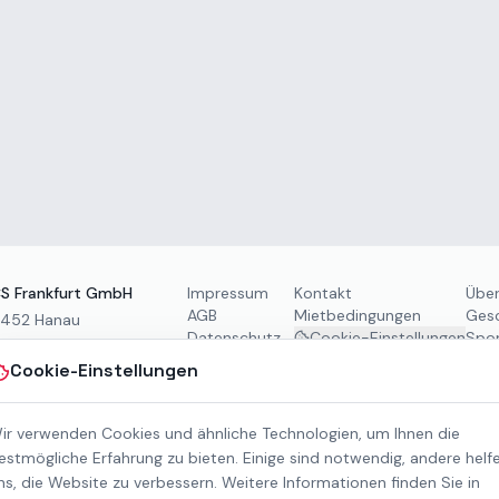
S Frankfurt GmbH
Impressum
Kontakt
Über
AGB
Mietbedingungen
Gesc
3452 Hanau
Datenschutz
Cookie-Einstellungen
Spon
00 Uhr
Barrierefreiheit
Dow
Cookie-Einstellungen
Pr
ir verwenden Cookies und ähnliche Technologien, um Ihnen die
estmögliche Erfahrung zu bieten. Einige sind notwendig, andere helf
ns, die Website zu verbessern. Weitere Informationen finden Sie in