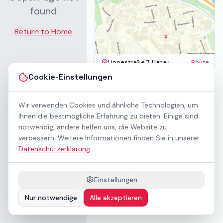
found
Return to Home
Lippestraße 7, Hanau
Route
Impressum
Cookie-Einstellungen
AGB
Datenschutz
Wir verwenden Cookies und ähnliche Technologien, um
Barrierefreiheit
Kontakt
Ihnen die bestmögliche Erfahrung zu bieten. Einige sind
Mietbedingungen
notwendig, andere helfen uns, die Website zu
Cookie-Einstellungen
verbessern. Weitere Informationen finden Sie in unserer
Über uns
Datenschutzerklärung
.
Geschäftskunden / B2B
Sponsoring
Downloads
Einstellungen
Preisliste (PDF)
Nur notwendige
Alle akzeptieren
Barrierefrei nach WCAG 2.1 AA