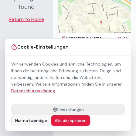
found
Return to Home
Lippestraße 7, Hanau
Route
Impressum
Cookie-Einstellungen
AGB
Datenschutz
Wir verwenden Cookies und ähnliche Technologien, um
Barrierefreiheit
Kontakt
Ihnen die bestmögliche Erfahrung zu bieten. Einige sind
Mietbedingungen
notwendig, andere helfen uns, die Website zu
Cookie-Einstellungen
verbessern. Weitere Informationen finden Sie in unserer
Über uns
Datenschutzerklärung
.
Geschäftskunden / B2B
Sponsoring
Downloads
Einstellungen
Preisliste (PDF)
Nur notwendige
Alle akzeptieren
Barrierefrei nach WCAG 2.1 AA