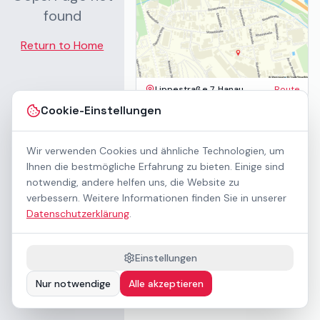
found
Return to Home
Lippestraße 7, Hanau
Route
Impressum
Cookie-Einstellungen
AGB
Datenschutz
Wir verwenden Cookies und ähnliche Technologien, um
Barrierefreiheit
Kontakt
Ihnen die bestmögliche Erfahrung zu bieten. Einige sind
Mietbedingungen
notwendig, andere helfen uns, die Website zu
Cookie-Einstellungen
verbessern. Weitere Informationen finden Sie in unserer
Über uns
Datenschutzerklärung
.
Geschäftskunden / B2B
Sponsoring
Downloads
Einstellungen
Preisliste (PDF)
Nur notwendige
Alle akzeptieren
Barrierefrei nach WCAG 2.1 AA