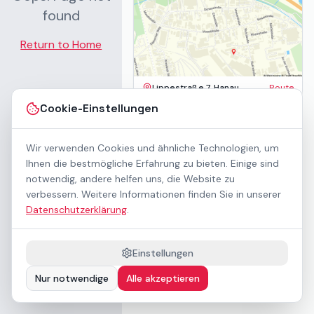
found
Return to Home
Lippestraße 7, Hanau
Route
Impressum
Cookie-Einstellungen
AGB
Datenschutz
Wir verwenden Cookies und ähnliche Technologien, um
Barrierefreiheit
Kontakt
Ihnen die bestmögliche Erfahrung zu bieten. Einige sind
Mietbedingungen
notwendig, andere helfen uns, die Website zu
Cookie-Einstellungen
verbessern. Weitere Informationen finden Sie in unserer
Über uns
Datenschutzerklärung
.
Geschäftskunden / B2B
Sponsoring
Downloads
Einstellungen
Preisliste (PDF)
Nur notwendige
Alle akzeptieren
Barrierefrei nach WCAG 2.1 AA