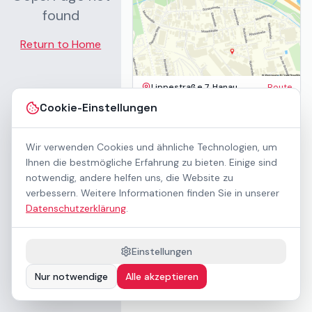
found
Return to Home
Lippestraße 7, Hanau
Route
Impressum
Cookie-Einstellungen
AGB
Datenschutz
Wir verwenden Cookies und ähnliche Technologien, um
Barrierefreiheit
Kontakt
Ihnen die bestmögliche Erfahrung zu bieten. Einige sind
Mietbedingungen
notwendig, andere helfen uns, die Website zu
Cookie-Einstellungen
verbessern. Weitere Informationen finden Sie in unserer
Über uns
Datenschutzerklärung
.
Geschäftskunden / B2B
Sponsoring
Downloads
Einstellungen
Preisliste (PDF)
Nur notwendige
Alle akzeptieren
Barrierefrei nach WCAG 2.1 AA