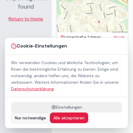
found
Return to Home
Lippestraße 7, Hanau
Route
Impressum
Cookie-Einstellungen
AGB
Datenschutz
Wir verwenden Cookies und ähnliche Technologien, um
Barrierefreiheit
Kontakt
Ihnen die bestmögliche Erfahrung zu bieten. Einige sind
Mietbedingungen
notwendig, andere helfen uns, die Website zu
Cookie-Einstellungen
verbessern. Weitere Informationen finden Sie in unserer
Über uns
Datenschutzerklärung
.
Geschäftskunden / B2B
Sponsoring
Downloads
Einstellungen
Preisliste (PDF)
Nur notwendige
Alle akzeptieren
Barrierefrei nach WCAG 2.1 AA