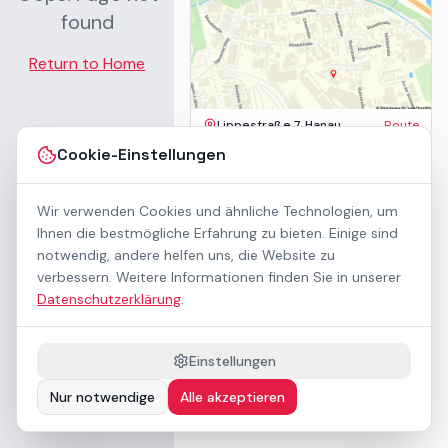
found
Return to Home
Lippestraße 7, Hanau
Route
Impressum
Cookie-Einstellungen
AGB
Datenschutz
Wir verwenden Cookies und ähnliche Technologien, um
Barrierefreiheit
Kontakt
Ihnen die bestmögliche Erfahrung zu bieten. Einige sind
Mietbedingungen
notwendig, andere helfen uns, die Website zu
Cookie-Einstellungen
verbessern. Weitere Informationen finden Sie in unserer
Über uns
Datenschutzerklärung
.
Geschäftskunden / B2B
Sponsoring
Downloads
Einstellungen
Preisliste (PDF)
Nur notwendige
Alle akzeptieren
Barrierefrei nach WCAG 2.1 AA