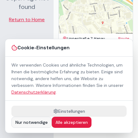
found
Return to Home
Lippestraße 7, Hanau
Route
Impressum
Cookie-Einstellungen
AGB
Datenschutz
Wir verwenden Cookies und ähnliche Technologien, um
Barrierefreiheit
Kontakt
Ihnen die bestmögliche Erfahrung zu bieten. Einige sind
Mietbedingungen
notwendig, andere helfen uns, die Website zu
Cookie-Einstellungen
verbessern. Weitere Informationen finden Sie in unserer
Über uns
Datenschutzerklärung
.
Geschäftskunden / B2B
Sponsoring
Downloads
Einstellungen
Preisliste (PDF)
Nur notwendige
Alle akzeptieren
Barrierefrei nach WCAG 2.1 AA