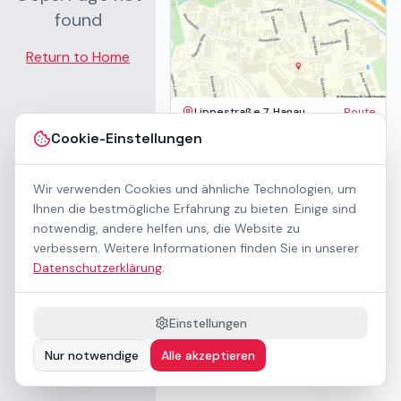
found
Return to Home
Lippestraße 7, Hanau
Route
Impressum
Cookie-Einstellungen
AGB
Datenschutz
Wir verwenden Cookies und ähnliche Technologien, um
Barrierefreiheit
Kontakt
Ihnen die bestmögliche Erfahrung zu bieten. Einige sind
Mietbedingungen
notwendig, andere helfen uns, die Website zu
Cookie-Einstellungen
verbessern. Weitere Informationen finden Sie in unserer
Über uns
Datenschutzerklärung
.
Geschäftskunden / B2B
Sponsoring
Downloads
Einstellungen
Preisliste (PDF)
Nur notwendige
Alle akzeptieren
Barrierefrei nach WCAG 2.1 AA