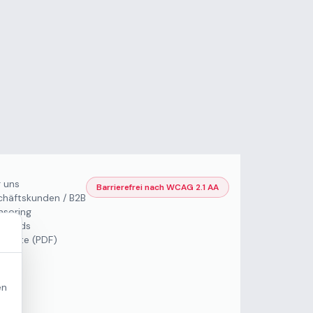
 uns
Barrierefrei nach WCAG 2.1 AA
häftskunden / B2B
soring
nloads
eisliste (PDF)
en