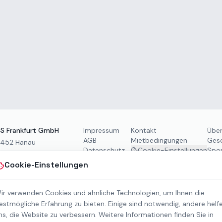
S Frankfurt GmbH
Impressum
Kontakt
Über
AGB
Mietbedingungen
Gesc
3452 Hanau
Datenschutz
Cookie-Einstellungen
Spon
00 Uhr
Barrierefreiheit
Dow
Cookie-Einstellungen
Pr
ir verwenden Cookies und ähnliche Technologien, um Ihnen die
estmögliche Erfahrung zu bieten. Einige sind notwendig, andere helf
ns, die Website zu verbessern. Weitere Informationen finden Sie in