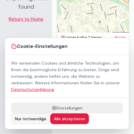
found
Return to Home
Lippestraße 7, Hanau
Route
Impressum
Cookie-Einstellungen
AGB
Datenschutz
Wir verwenden Cookies und ähnliche Technologien, um
Barrierefreiheit
Kontakt
Ihnen die bestmögliche Erfahrung zu bieten. Einige sind
Mietbedingungen
notwendig, andere helfen uns, die Website zu
Cookie-Einstellungen
verbessern. Weitere Informationen finden Sie in unserer
Über uns
Datenschutzerklärung
.
Geschäftskunden / B2B
Sponsoring
Downloads
Einstellungen
Preisliste (PDF)
Nur notwendige
Alle akzeptieren
Barrierefrei nach WCAG 2.1 AA