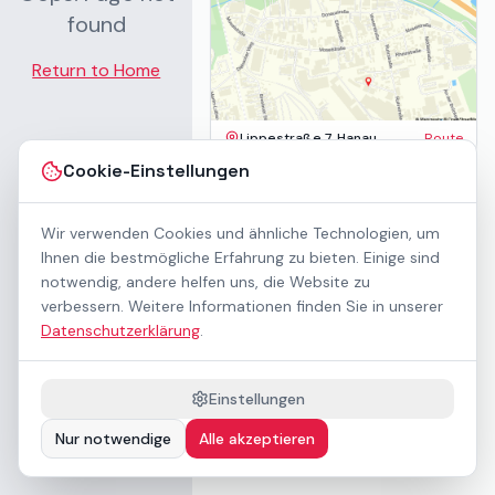
found
Return to Home
Lippestraße 7, Hanau
Route
Impressum
Cookie-Einstellungen
AGB
Datenschutz
Wir verwenden Cookies und ähnliche Technologien, um
Barrierefreiheit
Kontakt
Ihnen die bestmögliche Erfahrung zu bieten. Einige sind
Mietbedingungen
notwendig, andere helfen uns, die Website zu
Cookie-Einstellungen
verbessern. Weitere Informationen finden Sie in unserer
Über uns
Datenschutzerklärung
.
Geschäftskunden / B2B
Sponsoring
Downloads
Einstellungen
Preisliste (PDF)
Nur notwendige
Alle akzeptieren
Barrierefrei nach WCAG 2.1 AA