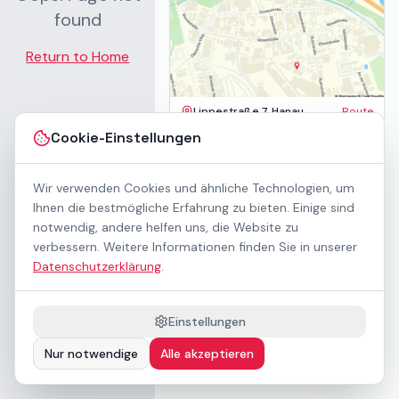
found
Return to Home
Lippestraße 7, Hanau
Route
Impressum
Cookie-Einstellungen
AGB
Datenschutz
Wir verwenden Cookies und ähnliche Technologien, um
Barrierefreiheit
Kontakt
Ihnen die bestmögliche Erfahrung zu bieten. Einige sind
Mietbedingungen
notwendig, andere helfen uns, die Website zu
Cookie-Einstellungen
verbessern. Weitere Informationen finden Sie in unserer
Über uns
Datenschutzerklärung
.
Geschäftskunden / B2B
Sponsoring
Downloads
Einstellungen
Preisliste (PDF)
Nur notwendige
Alle akzeptieren
Barrierefrei nach WCAG 2.1 AA