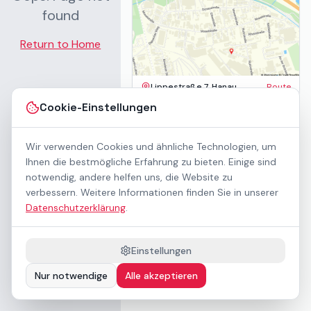
found
Return to Home
Lippestraße 7, Hanau
Route
Impressum
Cookie-Einstellungen
AGB
Datenschutz
Wir verwenden Cookies und ähnliche Technologien, um
Barrierefreiheit
Kontakt
Ihnen die bestmögliche Erfahrung zu bieten. Einige sind
Mietbedingungen
notwendig, andere helfen uns, die Website zu
Cookie-Einstellungen
verbessern. Weitere Informationen finden Sie in unserer
Über uns
Datenschutzerklärung
.
Geschäftskunden / B2B
Sponsoring
Downloads
Einstellungen
Preisliste (PDF)
Nur notwendige
Alle akzeptieren
Barrierefrei nach WCAG 2.1 AA