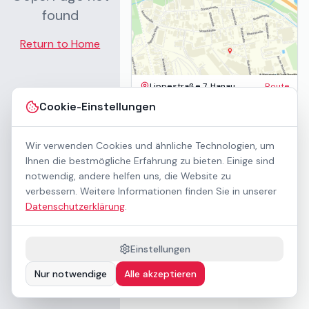
found
Return to Home
Lippestraße 7, Hanau
Route
Impressum
Cookie-Einstellungen
AGB
Datenschutz
Wir verwenden Cookies und ähnliche Technologien, um
Barrierefreiheit
Kontakt
Ihnen die bestmögliche Erfahrung zu bieten. Einige sind
Mietbedingungen
notwendig, andere helfen uns, die Website zu
Cookie-Einstellungen
verbessern. Weitere Informationen finden Sie in unserer
Über uns
Datenschutzerklärung
.
Geschäftskunden / B2B
Sponsoring
Downloads
Einstellungen
Preisliste (PDF)
Nur notwendige
Alle akzeptieren
Barrierefrei nach WCAG 2.1 AA