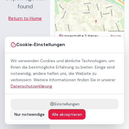
found
Return to Home
Lippestraße 7, Hanau
Route
Impressum
Cookie-Einstellungen
AGB
Datenschutz
Wir verwenden Cookies und ähnliche Technologien, um
Barrierefreiheit
Kontakt
Ihnen die bestmögliche Erfahrung zu bieten. Einige sind
Mietbedingungen
notwendig, andere helfen uns, die Website zu
Cookie-Einstellungen
verbessern. Weitere Informationen finden Sie in unserer
Über uns
Datenschutzerklärung
.
Geschäftskunden / B2B
Sponsoring
Downloads
Einstellungen
Preisliste (PDF)
Nur notwendige
Alle akzeptieren
Barrierefrei nach WCAG 2.1 AA