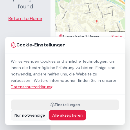
found
Return to Home
Lippestraße 7, Hanau
Route
Impressum
Cookie-Einstellungen
AGB
Datenschutz
Wir verwenden Cookies und ähnliche Technologien, um
Barrierefreiheit
Kontakt
Ihnen die bestmögliche Erfahrung zu bieten. Einige sind
Mietbedingungen
notwendig, andere helfen uns, die Website zu
Cookie-Einstellungen
verbessern. Weitere Informationen finden Sie in unserer
Über uns
Datenschutzerklärung
.
Geschäftskunden / B2B
Sponsoring
Downloads
Einstellungen
Preisliste (PDF)
Nur notwendige
Alle akzeptieren
Barrierefrei nach WCAG 2.1 AA