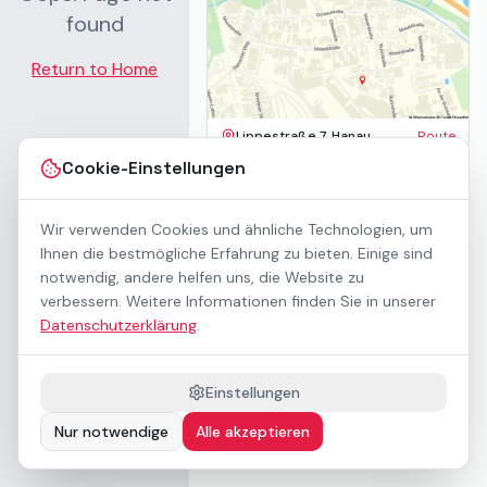
found
Return to Home
Lippestraße 7, Hanau
Route
Impressum
Cookie-Einstellungen
AGB
Datenschutz
Wir verwenden Cookies und ähnliche Technologien, um
Barrierefreiheit
Kontakt
Ihnen die bestmögliche Erfahrung zu bieten. Einige sind
Mietbedingungen
notwendig, andere helfen uns, die Website zu
Cookie-Einstellungen
verbessern. Weitere Informationen finden Sie in unserer
Über uns
Datenschutzerklärung
.
Geschäftskunden / B2B
Sponsoring
Downloads
Einstellungen
Preisliste (PDF)
Nur notwendige
Alle akzeptieren
Barrierefrei nach WCAG 2.1 AA