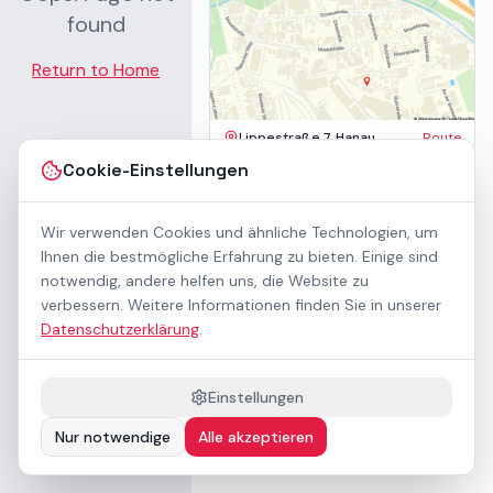
found
Return to Home
Lippestraße 7, Hanau
Route
Impressum
Cookie-Einstellungen
AGB
Datenschutz
Wir verwenden Cookies und ähnliche Technologien, um
Barrierefreiheit
Kontakt
Ihnen die bestmögliche Erfahrung zu bieten. Einige sind
Mietbedingungen
notwendig, andere helfen uns, die Website zu
Cookie-Einstellungen
verbessern. Weitere Informationen finden Sie in unserer
Über uns
Datenschutzerklärung
.
Geschäftskunden / B2B
Sponsoring
Downloads
Einstellungen
Preisliste (PDF)
Nur notwendige
Alle akzeptieren
Barrierefrei nach WCAG 2.1 AA