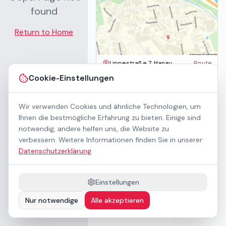
found
Return to Home
Lippestraße 7, Hanau
Route
Impressum
Cookie-Einstellungen
AGB
Datenschutz
Wir verwenden Cookies und ähnliche Technologien, um
Barrierefreiheit
Kontakt
Ihnen die bestmögliche Erfahrung zu bieten. Einige sind
Mietbedingungen
notwendig, andere helfen uns, die Website zu
Cookie-Einstellungen
verbessern. Weitere Informationen finden Sie in unserer
Über uns
Datenschutzerklärung
.
Geschäftskunden / B2B
Sponsoring
Downloads
Einstellungen
Preisliste (PDF)
Nur notwendige
Alle akzeptieren
Barrierefrei nach WCAG 2.1 AA