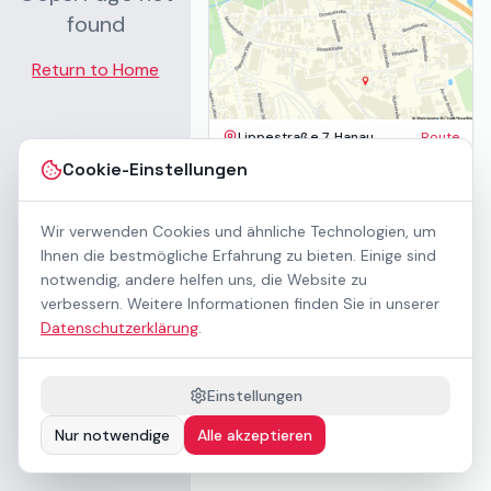
found
Return to Home
Lippestraße 7, Hanau
Route
Impressum
Cookie-Einstellungen
AGB
Datenschutz
Wir verwenden Cookies und ähnliche Technologien, um
Barrierefreiheit
Kontakt
Ihnen die bestmögliche Erfahrung zu bieten. Einige sind
Mietbedingungen
notwendig, andere helfen uns, die Website zu
Cookie-Einstellungen
verbessern. Weitere Informationen finden Sie in unserer
Über uns
Datenschutzerklärung
.
Geschäftskunden / B2B
Sponsoring
Downloads
Einstellungen
Preisliste (PDF)
Nur notwendige
Alle akzeptieren
Barrierefrei nach WCAG 2.1 AA